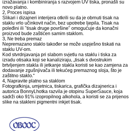
izražavanja i kombiniranja s razvojem UV tiska, pronašli su
novo platno.
2, Proces ispisa
Slikari i dizajneri interijera otkrili su da je obrnuti tisak na
staklu vrlo učinkovit način, bez upotrebe ljepila. Tisak na
poleđini ili "tisak druge površine" omogućuje da konačni
proizvod bude zaštićen samim staklom.
3, Ne treba premaz
Nepremazano staklo također se može uspješno tiskati na
staklu UV-om.
Kod stvrdnjavanja pri slabom svjetlu na staklu i tiska za
izradu otisaka koji se kanaliziraju, „tisak s dvostrukim
brtvljenjem stakla ili jetkanje stakla koristi se kao zamjena za
dodavanje zgušnjivača ili tekućeg premaznog sloja, što je
zaštitno staklo.“
4, Napravite platno sa staklom
Fotografkinja, umjetnica, tiskarica, grafička dizajnerica i
autorica BonnyLhotka razvila je otopinu SuperSauce, koja
sadrži oko 91% izopropilnog alkohola, a koristi se za prijenos
slike na stakleni pigmentni inkjet tisak.