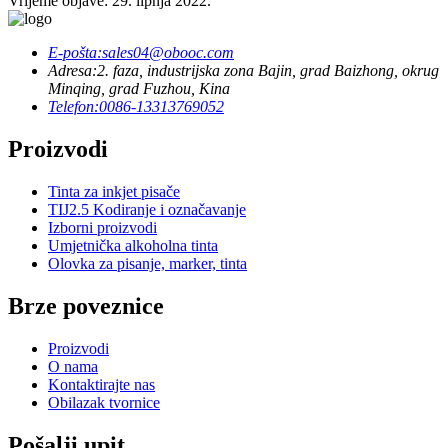
Vrijeme objave: 29. lipnja 2022.
E-pošta:
sales04@obooc.com
Adresa:
2. faza, industrijska zona Bajin, grad Baizhong, okrug
Minqing, grad Fuzhou, Kina
Telefon:
0086-13313769052
Proizvodi
Tinta za inkjet pisače
TIJ2.5 Kodiranje i označavanje
Izborni proizvodi
Umjetnička alkoholna tinta
Olovka za pisanje, marker, tinta
Brze poveznice
Proizvodi
O nama
Kontaktirajte nas
Obilazak tvornice
Pošalji upit