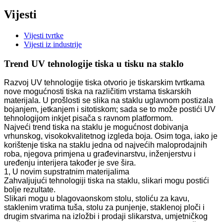
Vijesti
Vijesti tvrtke
Vijesti iz industrije
Trend UV tehnologije tiska u tisku na staklo
Razvoj UV tehnologije tiska otvorio je tiskarskim tvrtkama
nove mogućnosti tiska na različitim vrstama tiskarskih
materijala. U prošlosti se slika na staklu uglavnom postizala
bojanjem, jetkanjem i sitotiskom; sada se to može postići UV
tehnologijom inkjet pisača s ravnom platformom.
Najveći trend tiska na staklu je mogućnost dobivanja
vrhunskog, visokokvalitetnog izgleda boja. Osim toga, iako je
korištenje tiska na staklu jedna od najvećih maloprodajnih
roba, njegova primjena u građevinarstvu, inženjerstvu i
uređenju interijera također je sve šira.
1, U novim supstratnim materijalima
Zahvaljujući tehnologiji tiska na staklu, slikari mogu postići
bolje rezultate.
Slikari mogu u blagovaonskom stolu, stoliću za kavu,
staklenim vratima tuša, stolu za punjenje, staklenoj ploči i
drugim stvarima na izložbi i prodaji slikarstva, umjetničkog