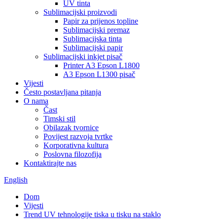
UV tinta
Sublimacijski proizvodi
Papir za prijenos topline
Sublimacijski premaz
Sublimacijska tinta
Sublimacijski papir
Sublimacijski inkjet pisač
Printer A3 Epson L1800
A3 Epson L1300 pisač
Vijesti
Često postavljana pitanja
O nama
Čast
Timski stil
Obilazak tvornice
Povijest razvoja tvrtke
Korporativna kultura
Poslovna filozofija
Kontaktirajte nas
English
Dom
Vijesti
Trend UV tehnologije tiska u tisku na staklo