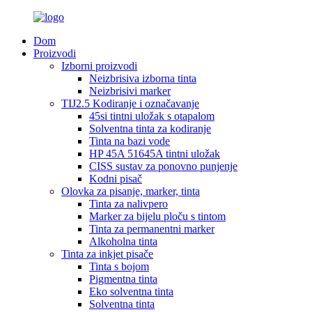
Dom
Proizvodi
Izborni proizvodi
Neizbrisiva izborna tinta
Neizbrisivi marker
TIJ2.5 Kodiranje i označavanje
45si tintni uložak s otapalom
Solventna tinta za kodiranje
Tinta na bazi vode
HP 45A 51645A tintni uložak
CISS sustav za ponovno punjenje
Kodni pisač
Olovka za pisanje, marker, tinta
Tinta za nalivpero
Marker za bijelu ploču s tintom
Tinta za permanentni marker
Alkoholna tinta
Tinta za inkjet pisače
Tinta s bojom
Pigmentna tinta
Eko solventna tinta
Solventna tinta