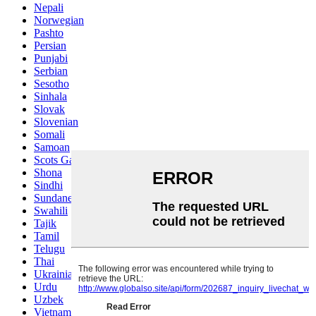
Nepali
Norwegian
Pashto
Persian
Punjabi
Serbian
Sesotho
Sinhala
Slovak
Slovenian
Somali
Samoan
Scots Gaelic
Shona
Sindhi
Sundanese
Swahili
Tajik
Tamil
Telugu
Thai
Ukrainian
Urdu
Uzbek
Vietnamese