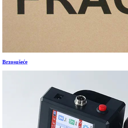
Brzosušeće