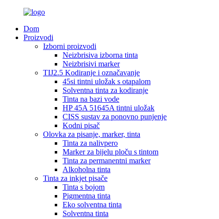
Dom
Proizvodi
Izborni proizvodi
Neizbrisiva izborna tinta
Neizbrisivi marker
TIJ2.5 Kodiranje i označavanje
45si tintni uložak s otapalom
Solventna tinta za kodiranje
Tinta na bazi vode
HP 45A 51645A tintni uložak
CISS sustav za ponovno punjenje
Kodni pisač
Olovka za pisanje, marker, tinta
Tinta za nalivpero
Marker za bijelu ploču s tintom
Tinta za permanentni marker
Alkoholna tinta
Tinta za inkjet pisače
Tinta s bojom
Pigmentna tinta
Eko solventna tinta
Solventna tinta