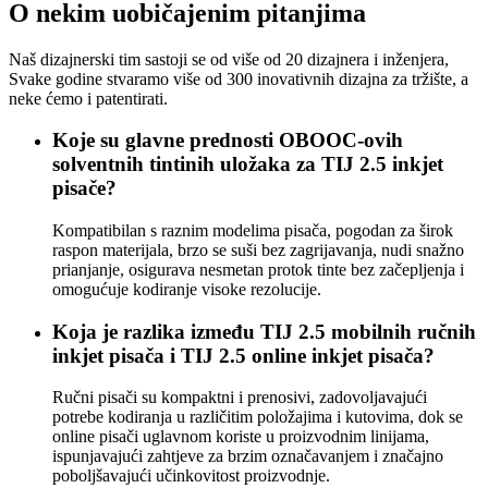
O nekim uobičajenim pitanjima
Naš dizajnerski tim sastoji se od više od 20 dizajnera i inženjera,
Svake godine stvaramo više od 300 inovativnih dizajna za tržište, a
neke ćemo i patentirati.
Koje su glavne prednosti OBOOC-ovih
solventnih tintinih uložaka za TIJ 2.5 inkjet
pisače?
Kompatibilan s raznim modelima pisača, pogodan za širok
raspon materijala, brzo se suši bez zagrijavanja, nudi snažno
prianjanje, osigurava nesmetan protok tinte bez začepljenja i
omogućuje kodiranje visoke rezolucije.
Koja je razlika između TIJ 2.5 mobilnih ručnih
inkjet pisača i TIJ 2.5 online inkjet pisača?
Ručni pisači su kompaktni i prenosivi, zadovoljavajući
potrebe kodiranja u različitim položajima i kutovima, dok se
online pisači uglavnom koriste u proizvodnim linijama,
ispunjavajući zahtjeve za brzim označavanjem i značajno
poboljšavajući učinkovitost proizvodnje.