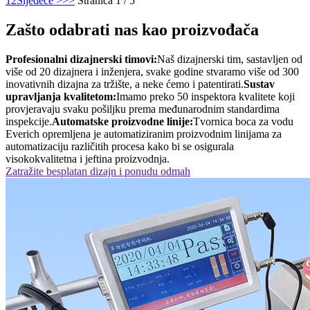
1
2
Sljedeće >
>>
Stranica 1 / 5
Zašto odabrati nas kao proizvođača
Profesionalni dizajnerski timovi:
Naš dizajnerski tim, sastavljen od
više od 20 dizajnera i inženjera, svake godine stvaramo više od 300
inovativnih dizajna za tržište, a neke ćemo i patentirati.
Sustav
upravljanja kvalitetom:
Imamo preko 50 inspektora kvalitete koji
provjeravaju svaku pošiljku prema međunarodnim standardima
inspekcije.
Automatske proizvodne linije:
Tvornica boca za vodu
Everich opremljena je automatiziranim proizvodnim linijama za
automatizaciju različitih procesa kako bi se osigurala
visokokvalitetna i jeftina proizvodnja.
Zatražite besplatan dizajn i ponudu odmah