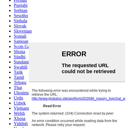
Persian
Punjabi
Serbian
Sesotho
Sinhala
Slovak
Slovenian
Somali
Samoan
Scots Gaelic
Shona
Sindhi
Sundanese
Swahili
Tajik
Tamil
Telugu
Thai
Ukrainian
Urdu
Uzbek
Vietnamese
Welsh
Xhosa
Yiddish