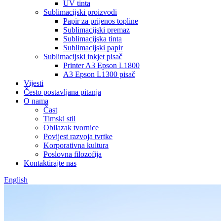
UV tinta
Sublimacijski proizvodi
Papir za prijenos topline
Sublimacijski premaz
Sublimacijska tinta
Sublimacijski papir
Sublimacijski inkjet pisač
Printer A3 Epson L1800
A3 Epson L1300 pisač
Vijesti
Često postavljana pitanja
O nama
Čast
Timski stil
Obilazak tvornice
Povijest razvoja tvrtke
Korporativna kultura
Poslovna filozofija
Kontaktirajte nas
English