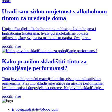
Uradi sam zidnu umjetnost s alkoholnom
tintom za uređenje doma
Umjetnička djela alkoholnom tintom blistaju živim bojama i
fantastičnim teksturama, hvatajući molekularne pokrete
mikroskopskog svijeta na malom listu papira. Ovaj kre...
pročitaj više
Kako pravilno skladištiti tintu za
poboljšanje performansi?
Tinta je vitalni potrošni materijal u tisku, pisanju i industrijskim
primjenama. Pravilno skladištenje utječe na njezine performanse,
kvalitetu ispisa i dugovječnost opreme. Nepravilno skladištenje...
pročitaj više
E-pošta:
sales04@obooc.com