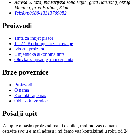
Adresa:
2. faza, industrijska zona Bajin, grad Baizhong, okrug
Minqing, grad Fuzhou, Kina
Telefon:
0086-13313769052
Proizvodi
Tinta za inkjet pisače
TIJ2.5 Kodiranje i označavanje
Izborni proizvodi
Umjetnička alkoholna tinta
Olovka za pisanje, marker, tinta
Brze poveznice
Proizvodi
O nama
Kontaktirajte nas
Obilazak tvornice
Pošalji upit
Za upite o našim proizvodima ili cjeniku, molimo vas da nam
ostavite svoju e-mail adresu i mi ćemo vas kontaktirati u roku od 24