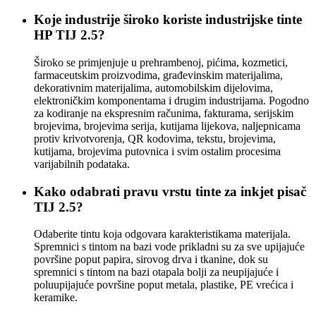
Koje industrije široko koriste industrijske tinte
HP TIJ 2.5?
Široko se primjenjuje u prehrambenoj, pićima, kozmetici,
farmaceutskim proizvodima, građevinskim materijalima,
dekorativnim materijalima, automobilskim dijelovima,
elektroničkim komponentama i drugim industrijama. Pogodno
za kodiranje na ekspresnim računima, fakturama, serijskim
brojevima, brojevima serija, kutijama lijekova, naljepnicama
protiv krivotvorenja, QR kodovima, tekstu, brojevima,
kutijama, brojevima putovnica i svim ostalim procesima
varijabilnih podataka.
Kako odabrati pravu vrstu tinte za inkjet pisač
TIJ 2.5?
Odaberite tintu koja odgovara karakteristikama materijala.
Spremnici s tintom na bazi vode prikladni su za sve upijajuće
površine poput papira, sirovog drva i tkanine, dok su
spremnici s tintom na bazi otapala bolji za neupijajuće i
poluupijajuće površine poput metala, plastike, PE vrećica i
keramike.