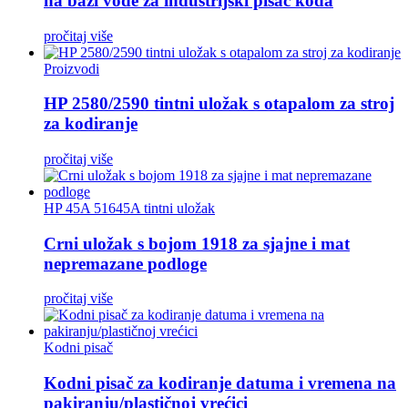
na bazi vode za industrijski pisač koda
pročitaj više
Proizvodi
HP 2580/2590 tintni uložak s otapalom za stroj
za kodiranje
pročitaj više
HP 45A 51645A tintni uložak
Crni uložak s bojom 1918 za sjajne i mat
nepremazane podloge
pročitaj više
Kodni pisač
Kodni pisač za kodiranje datuma i vremena na
pakiranju/plastičnoj vrećici