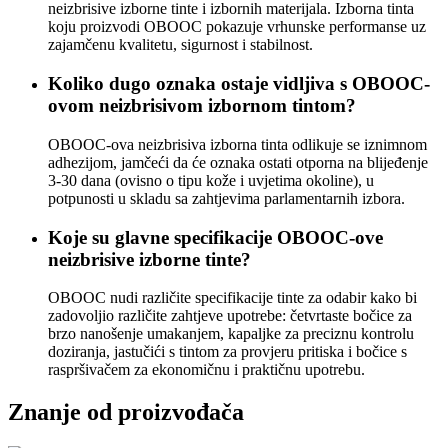
neizbrisive izborne tinte i izbornih materijala. Izborna tinta
koju proizvodi OBOOC pokazuje vrhunske performanse uz
zajamčenu kvalitetu, sigurnost i stabilnost.
Koliko dugo oznaka ostaje vidljiva s OBOOC-
ovom neizbrisivom izbornom tintom?
OBOOC-ova neizbrisiva izborna tinta odlikuje se iznimnom
adhezijom, jamčeći da će oznaka ostati otporna na blijeđenje
3-30 dana (ovisno o tipu kože i uvjetima okoline), u
potpunosti u skladu sa zahtjevima parlamentarnih izbora.
Koje su glavne specifikacije OBOOC-ove
neizbrisive izborne tinte?
OBOOC nudi različite specifikacije tinte za odabir kako bi
zadovoljio različite zahtjeve upotrebe: četvrtaste bočice za
brzo nanošenje umakanjem, kapaljke za preciznu kontrolu
doziranja, jastučići s tintom za provjeru pritiska i bočice s
raspršivačem za ekonomičnu i praktičnu upotrebu.
Znanje od proizvođača