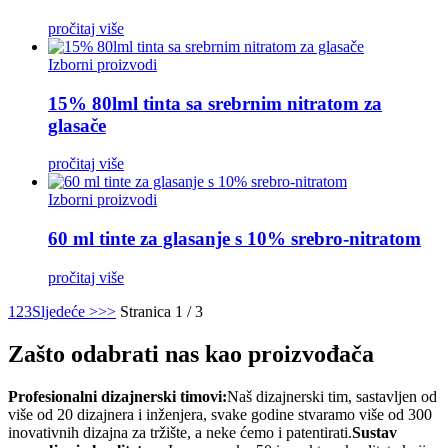
pročitaj više
Izborni proizvodi
15% 80lml tinta sa srebrnim nitratom za
glasače
pročitaj više
Izborni proizvodi
60 ml tinte za glasanje s 10% srebro-nitratom
pročitaj više
1
2
3
Sljedeće >
>>
Stranica 1 / 3
Zašto odabrati nas kao proizvođača
Profesionalni dizajnerski timovi:
Naš dizajnerski tim, sastavljen od
više od 20 dizajnera i inženjera, svake godine stvaramo više od 300
inovativnih dizajna za tržište, a neke ćemo i patentirati.
Sustav