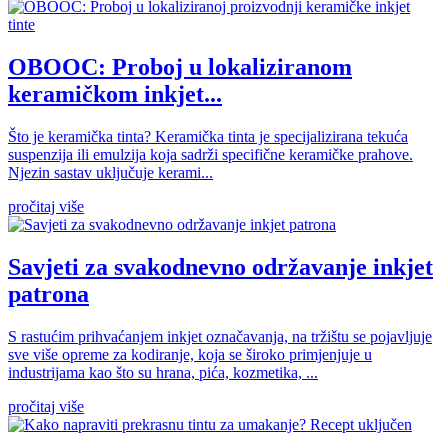
OBOOC: Proboj u lokaliziranom
keramičkom inkjet...
Što je keramička tinta? Keramička tinta je specijalizirana tekuća
suspenzija ili emulzija koja sadrži specifične keramičke prahove.
Njezin sastav uključuje kerami...
pročitaj više
Savjeti za svakodnevno održavanje inkjet
patrona
S rastućim prihvaćanjem inkjet označavanja, na tržištu se pojavljuje
sve više opreme za kodiranje, koja se široko primjenjuje u
industrijama kao što su hrana, pića, kozmetika, ...
pročitaj više