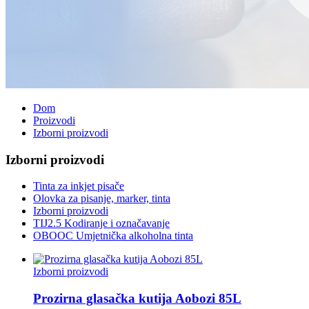
Dom
Proizvodi
Izborni proizvodi
Izborni proizvodi
Tinta za inkjet pisače
Olovka za pisanje, marker, tinta
Izborni proizvodi
TIJ2.5 Kodiranje i označavanje
OBOOC Umjetnička alkoholna tinta
Izborni proizvodi
Prozirna glasačka kutija Aobozi 85L