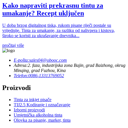
Kako napraviti prekrasnu tintu za
umakanje? Recept uključen
U doba brzog digitalnog tiska, rukom pisane riječi postale su
vrijednije. Tinta za umakanje, za razliku od nalivpera i kistova,
široko se koristi za ukrašavanje dnevnika...
pročitaj više
E-pošta:
sales04@obooc.com
Adresa:
2. faza, industrijska zona Bajin, grad Baizhong, okrug
Minqing, grad Fuzhou, Kina
Telefon:
0086-13313769052
Proizvodi
Tinta za inkjet pisače
TIJ2.5 Kodiranje i označavanje
Izborni proizvodi
Umjetnička alkoholna tinta
Olovka za pisanje, marker, tinta