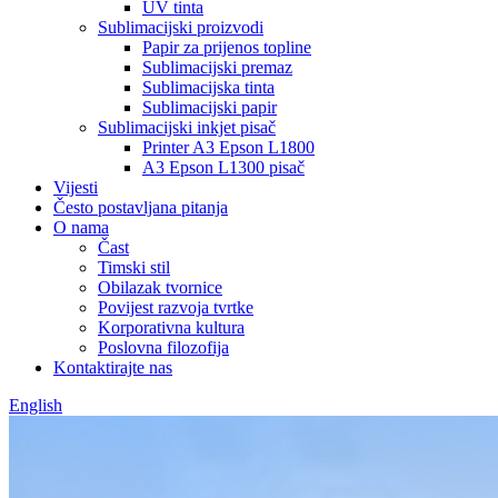
UV tinta
Sublimacijski proizvodi
Papir za prijenos topline
Sublimacijski premaz
Sublimacijska tinta
Sublimacijski papir
Sublimacijski inkjet pisač
Printer A3 Epson L1800
A3 Epson L1300 pisač
Vijesti
Često postavljana pitanja
O nama
Čast
Timski stil
Obilazak tvornice
Povijest razvoja tvrtke
Korporativna kultura
Poslovna filozofija
Kontaktirajte nas
English