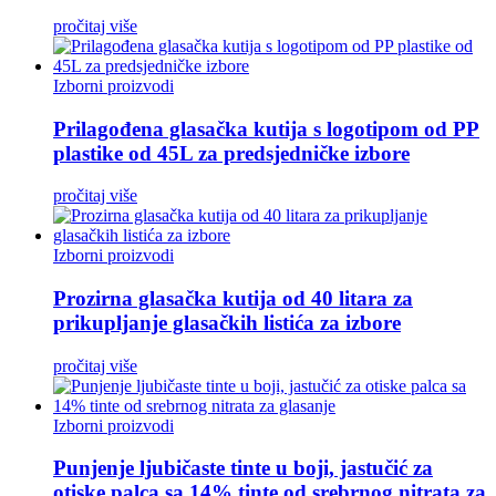
pročitaj više
Izborni proizvodi
Prilagođena glasačka kutija s logotipom od PP
plastike od 45L za predsjedničke izbore
pročitaj više
Izborni proizvodi
Prozirna glasačka kutija od 40 litara za
prikupljanje glasačkih listića za izbore
pročitaj više
Izborni proizvodi
Punjenje ljubičaste tinte u boji, jastučić za
otiske palca sa 14% tinte od srebrnog nitrata za