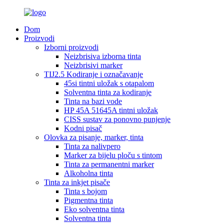
Dom
Proizvodi
Izborni proizvodi
Neizbrisiva izborna tinta
Neizbrisivi marker
TIJ2.5 Kodiranje i označavanje
45si tintni uložak s otapalom
Solventna tinta za kodiranje
Tinta na bazi vode
HP 45A 51645A tintni uložak
CISS sustav za ponovno punjenje
Kodni pisač
Olovka za pisanje, marker, tinta
Tinta za nalivpero
Marker za bijelu ploču s tintom
Tinta za permanentni marker
Alkoholna tinta
Tinta za inkjet pisače
Tinta s bojom
Pigmentna tinta
Eko solventna tinta
Solventna tinta