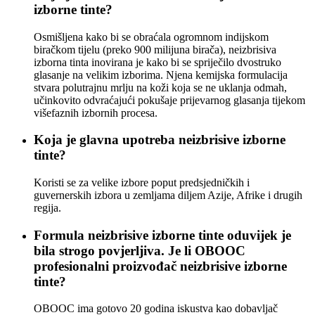
izborne tinte?
Osmišljena kako bi se obraćala ogromnom indijskom
biračkom tijelu (preko 900 milijuna birača), neizbrisiva
izborna tinta inovirana je kako bi se spriječilo dvostruko
glasanje na velikim izborima. Njena kemijska formulacija
stvara polutrajnu mrlju na koži koja se ne uklanja odmah,
učinkovito odvraćajući pokušaje prijevarnog glasanja tijekom
višefaznih izbornih procesa.
Koja je glavna upotreba neizbrisive izborne
tinte?
Koristi se za velike izbore poput predsjedničkih i
guvernerskih izbora u zemljama diljem Azije, Afrike i drugih
regija.
Formula neizbrisive izborne tinte oduvijek je
bila strogo povjerljiva. Je li OBOOC
profesionalni proizvođač neizbrisive izborne
tinte?
OBOOC ima gotovo 20 godina iskustva kao dobavljač