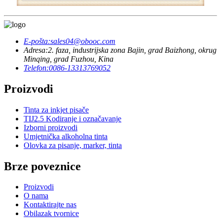
E-pošta:
sales04@obooc.com
Adresa:
2. faza, industrijska zona Bajin, grad Baizhong, okrug
Minqing, grad Fuzhou, Kina
Telefon:
0086-13313769052
Proizvodi
Tinta za inkjet pisače
TIJ2.5 Kodiranje i označavanje
Izborni proizvodi
Umjetnička alkoholna tinta
Olovka za pisanje, marker, tinta
Brze poveznice
Proizvodi
O nama
Kontaktirajte nas
Obilazak tvornice