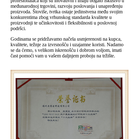
profesionalaca koji su inovativni i imaju bogato iskustvo u
međunarodnoj trgovini, razvoju poslovanja i unapređenju
proizvoda. Štoviše, tvrtka ostaje jedinstvena među svojim
konkurentima zbog vrhunskog standarda kvalitete u
proizvodnji te učinkovitosti i fleksibilnosti u poslovnoj
podršci.
Godinama se pridržavamo načela usmjerenosti na kupca,
kvalitete, težnje za izvrsnošću i uzajamne koristi. Nadamo
se da ćemo, s velikom iskrenošću i dobrom voljom, imati
čast pomoći vam u vašem daljnjem proboju na tržište.