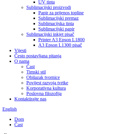
UV tinta
Sublimacijski proizvodi
Papir za prijenos topline
Sublimacijski premaz
Sublimacijska tinta
Sublimacijski papir
Sublimacijski inkjet pisač
Printer A3 Epson L1800
A3 Epson L1300 pisač
Vijesti
Često postavljana pitanja
O nama
Čast
Timski stil
Obilazak tvornice
Povijest razvoja tvrtke
Korporativna kultura
Poslovna filozofija
Kontaktirajte nas
English
Dom
Čast