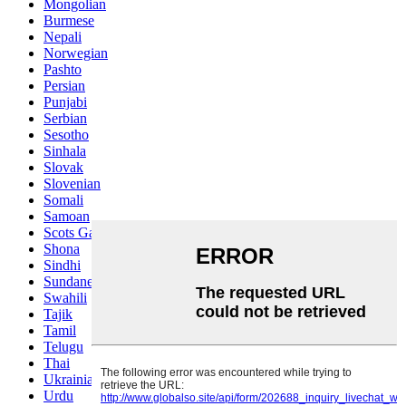
Mongolian
Burmese
Nepali
Norwegian
Pashto
Persian
Punjabi
Serbian
Sesotho
Sinhala
Slovak
Slovenian
Somali
Samoan
Scots Gaelic
Shona
Sindhi
Sundanese
Swahili
Tajik
Tamil
Telugu
Thai
Ukrainian
Urdu