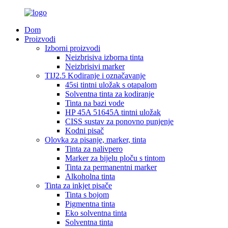
Dom
Proizvodi
Izborni proizvodi
Neizbrisiva izborna tinta
Neizbrisivi marker
TIJ2.5 Kodiranje i označavanje
45si tintni uložak s otapalom
Solventna tinta za kodiranje
Tinta na bazi vode
HP 45A 51645A tintni uložak
CISS sustav za ponovno punjenje
Kodni pisač
Olovka za pisanje, marker, tinta
Tinta za nalivpero
Marker za bijelu ploču s tintom
Tinta za permanentni marker
Alkoholna tinta
Tinta za inkjet pisače
Tinta s bojom
Pigmentna tinta
Eko solventna tinta
Solventna tinta