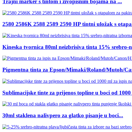
Trajni marker s tintom i živopisnim bojama na ...
2580 2586K 2588 2589 2590 HP tintni uložak s otapa
Kineska tvornica 80ml neizbrisiva tinta 15% srebro-ni
Pigmentna tinta za Epson/Mimaki/Roland/Mutoh/Can
Sublimacijske tinte za prijenos topline u boci od 1000 
30ml staklena nalivpero za glatko pisanje u boci...