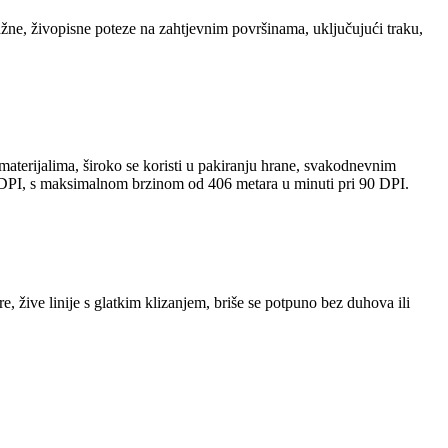
važne, živopisne poteze na zahtjevnim površinama, uključujući traku,
materijalima, široko se koristi u pakiranju hrane, svakodnevnim
00 DPI, s maksimalnom brzinom od 406 metara u minuti pri 90 DPI.
re, žive linije s glatkim klizanjem, briše se potpuno bez duhova ili