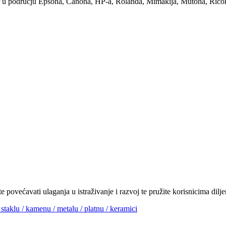
er u području Epsona, Canona, HP-a, Rolanda, Mimakija, Mutoha, Ricoha,
povećavati ulaganja u istraživanje i razvoj te pružite korisnicima diljem