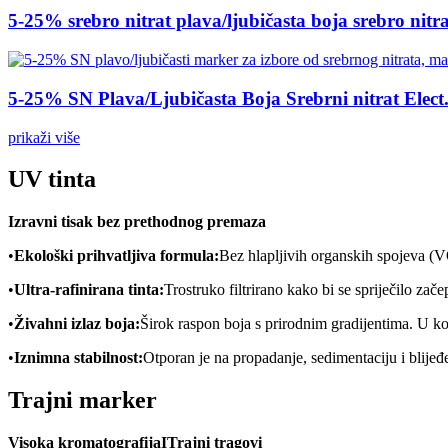
5-25% srebro nitrat plava/ljubičasta boja srebro nitrat
5-25% SN Plava/Ljubičasta Boja Srebrni nitrat Elect.
prikaži više
UV tinta
Izravni tisak bez prethodnog premaza
•
Ekološki prihvatljiva formula:
Bez hlapljivih organskih spojeva (V
•
Ultra-rafinirana tinta:
Trostruko filtrirano kako bi se spriječilo zače
•
Živahni izlaz boja:
Širok raspon boja s prirodnim gradijentima. U kom
•
Iznimna stabilnost:
Otporan je na propadanje, sedimentaciju i blijeđe
Trajni marker
Visoka kromatografija
I
Trajni tragovi