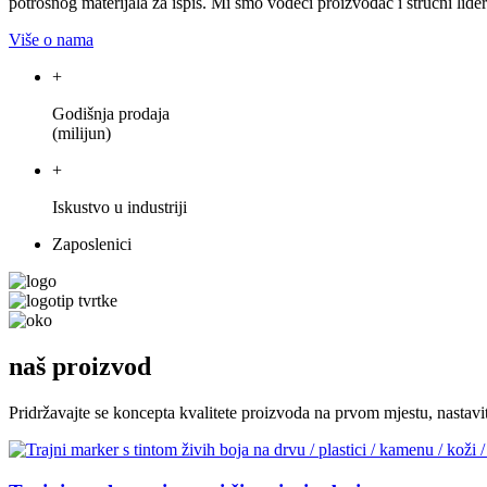
potrošnog materijala za ispis. Mi smo vodeći proizvođač i stručni lid
Više o nama
+
Godišnja prodaja
(milijun)
+
Iskustvo u industriji
Zaposlenici
naš proizvod
Pridržavajte se koncepta kvalitete proizvoda na prvom mjestu, nastavite 