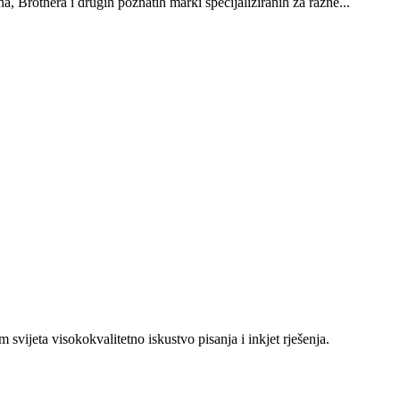
 Brothera i drugih poznatih marki specijaliziranih za razne...
 svijeta visokokvalitetno iskustvo pisanja i inkjet rješenja.