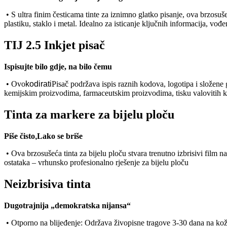
• S ultra finim česticama tinte za iznimno glatko pisanje, ova brzosu
plastiku, staklo i metal. Idealno za isticanje ključnih informacija, v
TIJ 2.5 Inkjet pisač
Ispisujte bilo gdje, na bilo čemu
• Ovo
kodirati
Pisač podržava ispis raznih kodova, logotipa i složene
kemijskim proizvodima, farmaceutskim proizvodima, tisku valovitih k
Tinta za markere za bijelu ploču
Piše čisto
,
Lako se briše
• Ova brzosušeća tinta za bijelu ploču stvara trenutno izbrisivi film n
ostataka – vrhunsko profesionalno rješenje za bijelu ploču
Neizbrisiva tinta
Dugotrajnija „demokratska nijansa“
• Otporno na blijeđenje: Održava živopisne tragove 3-30 dana na ko