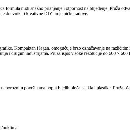
šeća formula nudi snažno prianjanje i otpornost na blijeđenje. Pruža od
ođenje dnevnika i kreativne DIY umjetničke radove.
 grafike. Kompaktan i lagan, omogućuje brzo označavanje na različitim 
utija i drugim industrijama. Pruža ispis visoke rezolucije do 600 × 6
a neporoznim površinama poput bijelih ploča, stakla i plastike. Pruža ošt
ži/noktima