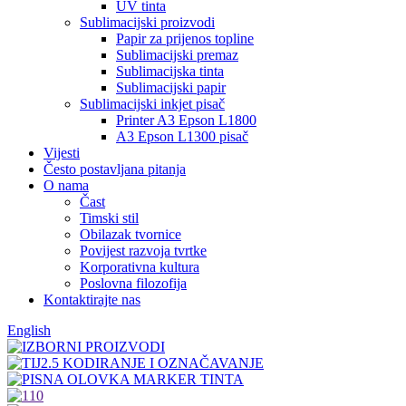
UV tinta
Sublimacijski proizvodi
Papir za prijenos topline
Sublimacijski premaz
Sublimacijska tinta
Sublimacijski papir
Sublimacijski inkjet pisač
Printer A3 Epson L1800
A3 Epson L1300 pisač
Vijesti
Često postavljana pitanja
O nama
Čast
Timski stil
Obilazak tvornice
Povijest razvoja tvrtke
Korporativna kultura
Poslovna filozofija
Kontaktirajte nas
English