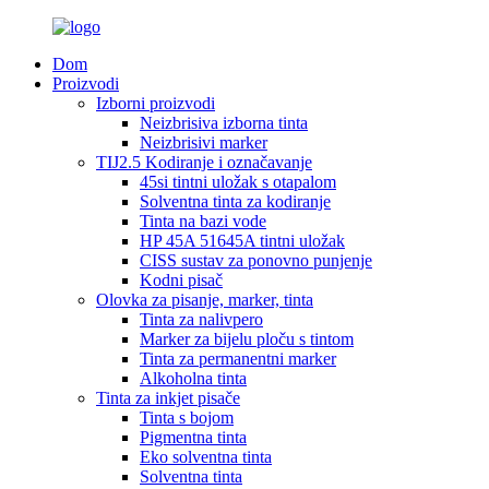
Dom
Proizvodi
Izborni proizvodi
Neizbrisiva izborna tinta
Neizbrisivi marker
TIJ2.5 Kodiranje i označavanje
45si tintni uložak s otapalom
Solventna tinta za kodiranje
Tinta na bazi vode
HP 45A 51645A tintni uložak
CISS sustav za ponovno punjenje
Kodni pisač
Olovka za pisanje, marker, tinta
Tinta za nalivpero
Marker za bijelu ploču s tintom
Tinta za permanentni marker
Alkoholna tinta
Tinta za inkjet pisače
Tinta s bojom
Pigmentna tinta
Eko solventna tinta
Solventna tinta