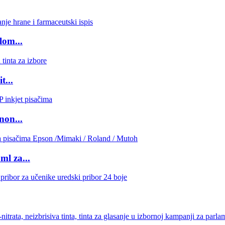
lom...
t...
on...
ml za...