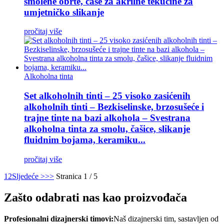
smolene obrte, čaše za akrilne tekućine za
umjetničko slikanje
pročitaj više
Alkoholna tinta
Set alkoholnih tinti – 25 visoko zasićenih
alkoholnih tinti – Bezkiselinske, brzosušeće i
trajne tinte na bazi alkohola – Svestrana
alkoholna tinta za smolu, čašice, slikanje
fluidnim bojama, keramiku...
pročitaj više
1
2
Sljedeće >
>>
Stranica 1 / 5
Zašto odabrati nas kao proizvođača
Profesionalni dizajnerski timovi:
Naš dizajnerski tim, sastavljen od