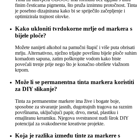
finim česticama pigmenta, što pruža iznimnu protočnost. Tinta
je posebno dizajnirana kako bi se spriječilo začepljenje i
optimizirala trajnost olovke.
Kako ukloniti tvrdokorne mrlje od markera s
bijele ploče?
Možete nanijeti alkohol na pamučni štapić i više puta obrisati
mrlju. Alternativno, nježno trljajte površinu bijele ploče suhim
komadom sapuna, zatim poškropite vodom kako biste
povećali trenje prije nego što je konačno obrišete vlažnom
krpom.
Može li se permanentna tinta markera koristiti
za DIY slikanje?
Tinta za permanentne markere ima žive i bogate boje,
sposobne za stvaranje jasnih, dugotrajnih tragova na raznim
površinama, uključujući papir, drvo, metal, plastiku i
emajliranu keramiku. Njegova svestranost nudi širok DIY
potencijal za svakodnevne kreativne projekte.
Koja je razlika između tinte za markere s