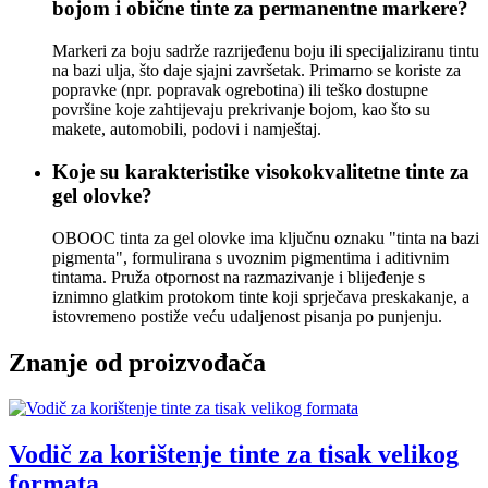
bojom i obične tinte za permanentne markere?
Markeri za boju sadrže razrijeđenu boju ili specijaliziranu tintu
na bazi ulja, što daje sjajni završetak. Primarno se koriste za
popravke (npr. popravak ogrebotina) ili teško dostupne
površine koje zahtijevaju prekrivanje bojom, kao što su
makete, automobili, podovi i namještaj.
Koje su karakteristike visokokvalitetne tinte za
gel olovke?
OBOOC tinta za gel olovke ima ključnu oznaku "tinta na bazi
pigmenta", formulirana s uvoznim pigmentima i aditivnim
tintama. Pruža otpornost na razmazivanje i blijeđenje s
iznimno glatkim protokom tinte koji sprječava preskakanje, a
istovremeno postiže veću udaljenost pisanja po punjenju.
Znanje od proizvođača
Vodič za korištenje tinte za tisak velikog
formata