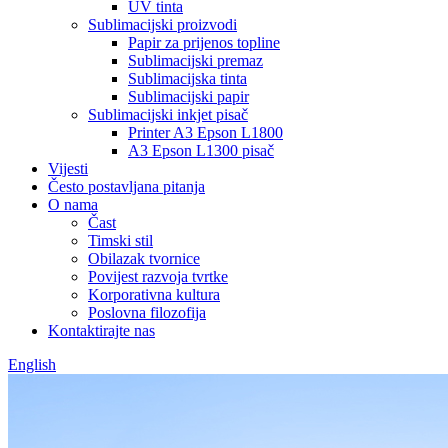
UV tinta
Sublimacijski proizvodi
Papir za prijenos topline
Sublimacijski premaz
Sublimacijska tinta
Sublimacijski papir
Sublimacijski inkjet pisač
Printer A3 Epson L1800
A3 Epson L1300 pisač
Vijesti
Često postavljana pitanja
O nama
Čast
Timski stil
Obilazak tvornice
Povijest razvoja tvrtke
Korporativna kultura
Poslovna filozofija
Kontaktirajte nas
English