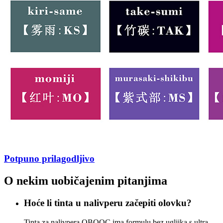
Potpuno prilagodljivo
O nekim uobičajenim pitanjima
Hoće li tinta u nalivperu začepiti olovku?
Tinta za nalivpera OBOOC ima formulu bez ugljika s ultra