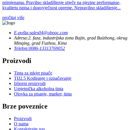
primjenama. Pravilno skladištenje utječe na njezine performanse,
kvalitetu ispisa i dugovječnost opreme. Nepravilno skladištenje...
pročitaj više
E-pošta:
sales04@obooc.com
Adresa:
2. faza, industrijska zona Bajin, grad Baizhong, okrug
Minqing, grad Fuzhou, Kina
Telefon:
0086-13313769052
Proizvodi
Tinta za inkjet pisače
TIJ2.5 Kodiranje i označavanje
Izborni proizvodi
Umjetnička alkoholna tinta
Olovka za pisanje, marker, tinta
Brze poveznice
Proizvodi
O nama
Kontaktirajte nas