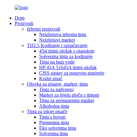
Dom
Proizvodi
Izborni proizvodi
Neizbrisiva izborna tinta
Neizbrisivi marker
TIJ2.5 Kodiranje i označavanje
45si tintni uložak s otapalom
Solventna tinta za kodiranje
Tinta na bazi vode
HP 45A 51645A tintni uložak
CISS sustav za ponovno punjenje
Kodni pisač
Olovka za pisanje, marker, tinta
Tinta za nalivpero
Marker za bijelu ploču s tintom
Tinta za permanentni marker
Alkoholna tinta
Tinta za inkjet pisače
Tinta s bojom
Pigmentna tinta
Eko solventna tinta
Solventna tinta