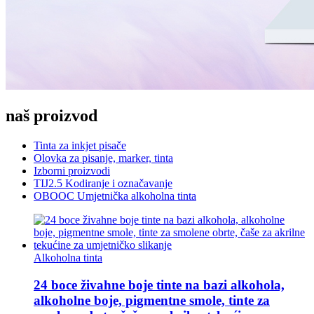
naš proizvod
Tinta za inkjet pisače
Olovka za pisanje, marker, tinta
Izborni proizvodi
TIJ2.5 Kodiranje i označavanje
OBOOC Umjetnička alkoholna tinta
Alkoholna tinta
24 boce živahne boje tinte na bazi alkohola,
alkoholne boje, pigmentne smole, tinte za