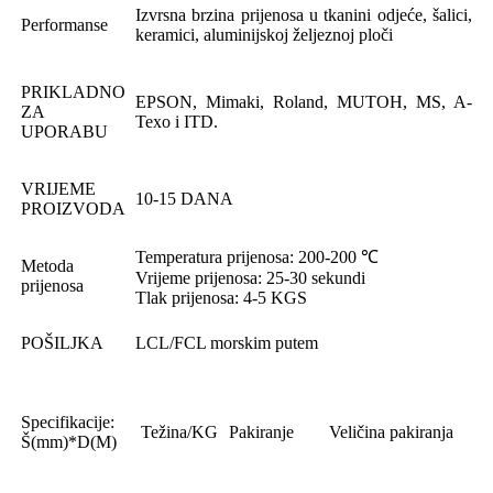
Izvrsna brzina prijenosa u tkanini odjeće, šalici,
Performanse
keramici, aluminijskoj željeznoj ploči
PRIKLADNO
EPSON, Mimaki, Roland, MUTOH, MS, A-
ZA
Texo i ITD.
UPORABU
VRIJEME
10-15 DANA
PROIZVODA
Temperatura prijenosa: 200-200 ℃
Metoda
Vrijeme prijenosa: 25-30 sekundi
prijenosa
Tlak prijenosa: 4-5 KGS
POŠILJKA
LCL/FCL morskim putem
Specifikacije:
Težina/KG
Pakiranje
Veličina pakiranja
Š(mm)*D(M)