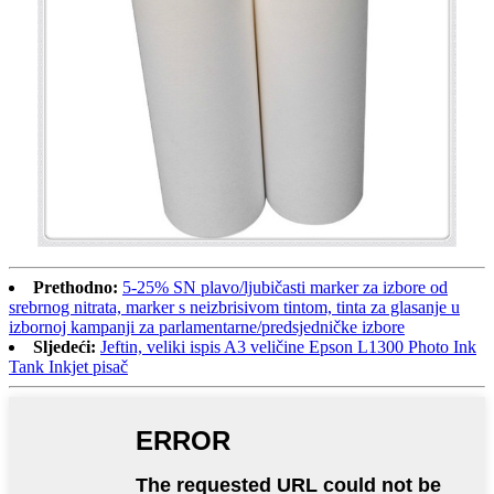
Prethodno:
5-25% SN plavo/ljubičasti marker za izbore od
srebrnog nitrata, marker s neizbrisivom tintom, tinta za glasanje u
izbornoj kampanji za parlamentarne/predsjedničke izbore
Sljedeći:
Jeftin, veliki ispis A3 veličine Epson L1300 Photo Ink
Tank Inkjet pisač