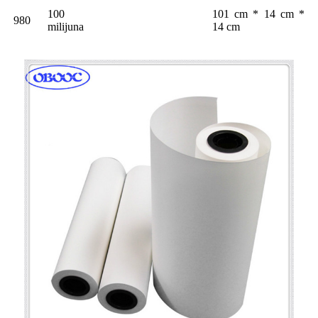
100
101 cm * 14 cm *
980
milijuna
14 cm