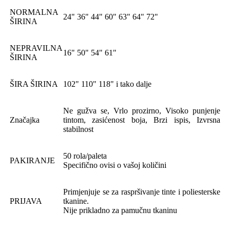
NORMALNA
24" 36" 44" 60" 63" 64" 72"
ŠIRINA
NEPRAVILNA
16" 50" 54" 61"
ŠIRINA
ŠIRA ŠIRINA
102" 110" 118" i tako dalje
Ne gužva se, Vrlo prozirno, Visoko punjenje
Značajka
tintom, zasićenost boja, Brzi ispis, Izvrsna
stabilnost
50 rola/paleta
PAKIRANJE
Specifično ovisi o vašoj količini
Primjenjuje se za raspršivanje tinte i poliesterske
PRIJAVA
tkanine.
Nije prikladno za pamučnu tkaninu