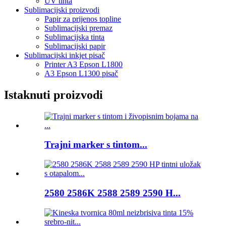
UV tinta
Sublimacijski proizvodi
Papir za prijenos topline
Sublimacijski premaz
Sublimacijska tinta
Sublimacijski papir
Sublimacijski inkjet pisač
Printer A3 Epson L1800
A3 Epson L1300 pisač
Istaknuti proizvodi
Trajni marker s tintom...
2580 2586K 2588 2589 2590 H...