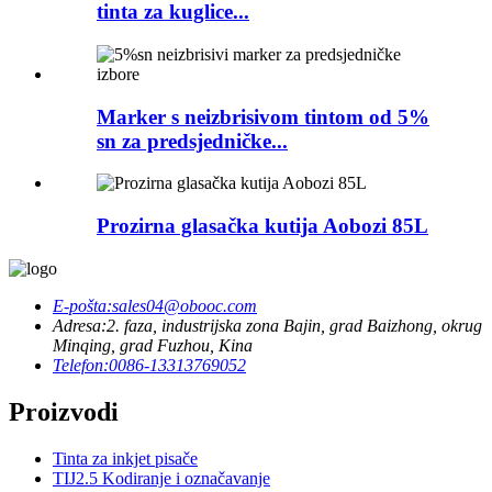
tinta za kuglice...
Marker s neizbrisivom tintom od 5%
sn za predsjedničke...
Prozirna glasačka kutija Aobozi 85L
E-pošta:
sales04@obooc.com
Adresa:
2. faza, industrijska zona Bajin, grad Baizhong, okrug
Minqing, grad Fuzhou, Kina
Telefon:
0086-13313769052
Proizvodi
Tinta za inkjet pisače
TIJ2.5 Kodiranje i označavanje