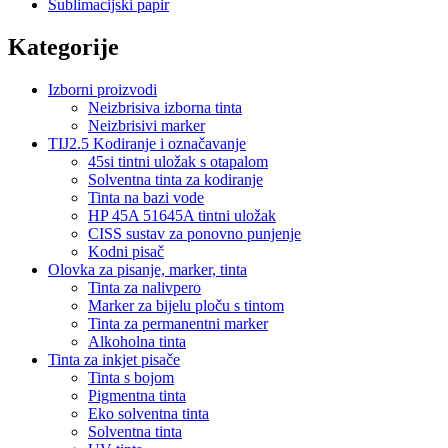
Sublimacijski papir
Kategorije
Izborni proizvodi
Neizbrisiva izborna tinta
Neizbrisivi marker
TIJ2.5 Kodiranje i označavanje
45si tintni uložak s otapalom
Solventna tinta za kodiranje
Tinta na bazi vode
HP 45A 51645A tintni uložak
CISS sustav za ponovno punjenje
Kodni pisač
Olovka za pisanje, marker, tinta
Tinta za nalivpero
Marker za bijelu ploču s tintom
Tinta za permanentni marker
Alkoholna tinta
Tinta za inkjet pisače
Tinta s bojom
Pigmentna tinta
Eko solventna tinta
Solventna tinta