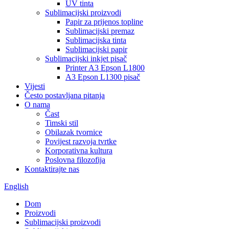
UV tinta
Sublimacijski proizvodi
Papir za prijenos topline
Sublimacijski premaz
Sublimacijska tinta
Sublimacijski papir
Sublimacijski inkjet pisač
Printer A3 Epson L1800
A3 Epson L1300 pisač
Vijesti
Često postavljana pitanja
O nama
Čast
Timski stil
Obilazak tvornice
Povijest razvoja tvrtke
Korporativna kultura
Poslovna filozofija
Kontaktirajte nas
English
Dom
Proizvodi
Sublimacijski proizvodi