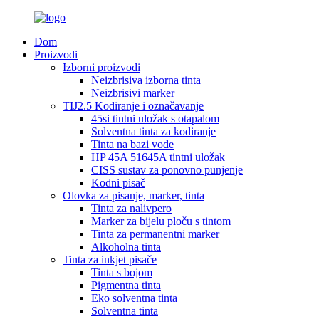
Dom
Proizvodi
Izborni proizvodi
Neizbrisiva izborna tinta
Neizbrisivi marker
TIJ2.5 Kodiranje i označavanje
45si tintni uložak s otapalom
Solventna tinta za kodiranje
Tinta na bazi vode
HP 45A 51645A tintni uložak
CISS sustav za ponovno punjenje
Kodni pisač
Olovka za pisanje, marker, tinta
Tinta za nalivpero
Marker za bijelu ploču s tintom
Tinta za permanentni marker
Alkoholna tinta
Tinta za inkjet pisače
Tinta s bojom
Pigmentna tinta
Eko solventna tinta
Solventna tinta